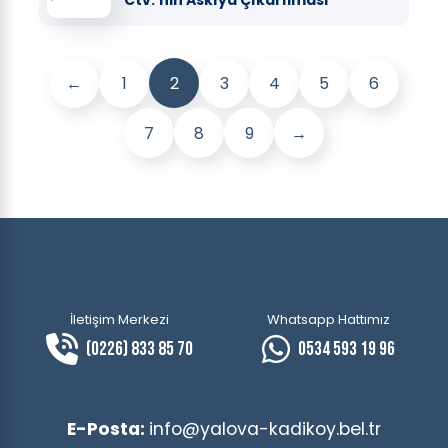
ve ilanı Hk.
←
1
2
3
4
5
6
7
8
9
→
İletişim Merkezi
Whatsapp Hattımız
(0226) 833 85 70
0534 593 19 96
E-Posta:
info@yalova-kadikoy.bel.tr