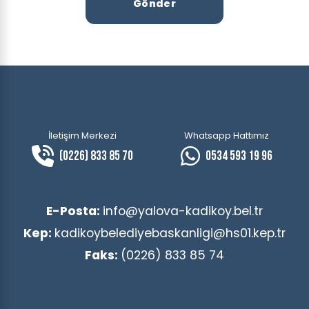
Gönder
İletişim Merkezi
Whatsapp Hattımız
(0226) 833 85 70
0534 593 19 96
E-Posta:
info@yalova-kadikoy.bel.tr
Kep:
kadikoybelediyebaskanligi@hs01.kep.tr
Faks:
(0226) 833 85 74