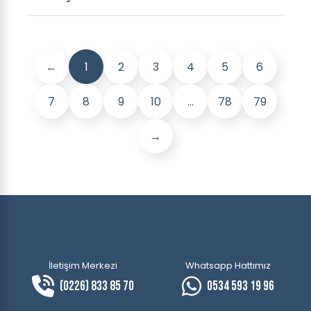
←
1
2
3
4
5
6
7
8
9
10
...
78
79
→
İletişim Merkezi
Whatsapp Hattımız
(0226) 833 85 70
0534 593 19 96