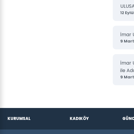
ULUS
12 Eylü
İmar 
9 Mart
İmar 
ile Ad
9 Mart
KURUMSAL
KADIKÖY
GÜNC