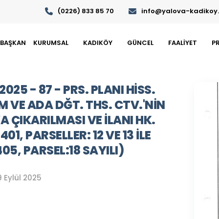
(0226) 833 85 70
info@yalova-kadikoy.b
BAŞKAN
KURUMSAL
KADIKÖY
GÜNCEL
FAALİYET
P
2025 - 87 - PRS. PLANI HISS.
 VE ADA DĞT. THS. CTV.'NIN
A ÇIKARILMASI VE ILANI HK.
01, PARSELLER: 12 VE 13 ILE
05, PARSEL:18 SAYILI)
9 Eylül 2025