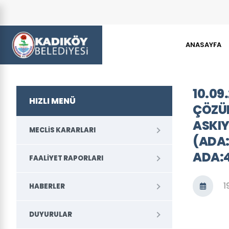
ANASAYFA
10.09.
HIZLI MENÜ
ÇÖZÜM
ASKIY
MECLIS KARARLARI
(ADA:4
ADA:4
FAALIYET RAPORLARI
1
HABERLER
DUYURULAR