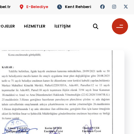
el.tr
E-Belediye
Kent Rehberi
ROJELER
HİZMETLER
İLETİŞİM