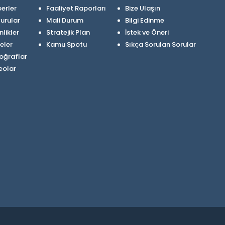
erler
Faaliyet Raporları
Bize Ulaşın
urular
Mali Durum
Bilgi Edinme
nlikler
Stratejik Plan
İstek ve Öneri
eler
Kamu Spotu
Sıkça Sorulan Sorular
oğraflar
eolar