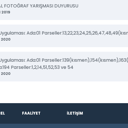
AL FOTOĞRAF YARIŞMASI DUYURUSU
l 2019
Uygulaması: Ada:01 Parseller:13,22,23,24,25,26,47,48,49(kı
 2020
Uygulaması: Ada:01 Parseller:139(kısmen),154(kısmen),16
a:194 Parseller:1,2,14,51,52,53 ve 54
 2020
EL
FAALİYET
İLETİŞİM