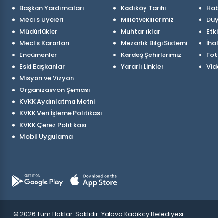
Başkan Yardımcıları
Kadıköy Tarihi
Hab
Meclis Üyeleri
Milletvekillerimiz
Duy
Müdürlükler
Muhtarlıklar
Etki
Meclis Kararları
Mezarlık Bilgi Sistemi
İhal
Encümenler
Kardeş Şehirlerimiz
Fot
Eski Başkanlar
Yararlı Linkler
Vid
Misyon ve Vizyon
Organizasyon Şeması
KVKK Aydınlatma Metni
KVKK Veri İşleme Politikası
KVKK Çerez Politikası
Mobil Uygulama
© 2026 Tüm Hakları Saklıdır.
Yalova Kadıköy Belediyesi