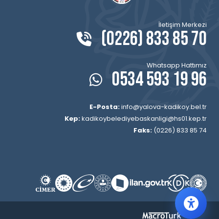
İletişim Merkezi
(0226) 833 85 70
Whatsapp Hattımız
0534 593 19 96
E-Posta:
info@yalova-kadikoy.bel.tr
Kep:
kadikoybelediyebaskanligi@hs01.kep.tr
Faks:
(0226) 833 85 74