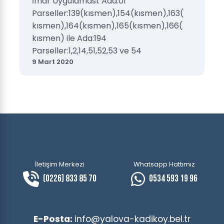
İmar Uygulaması: Ada:01
Parseller:139(kısmen),154(kısmen),163(
kısmen),164(kısmen),165(kısmen),166(
kısmen) ile Ada:194
Parseller:1,2,14,51,52,53 ve 54
9 Mart 2020
İletişim Merkezi
Whatsapp Hattımız
(0226) 833 85 70
0534 593 19 96
E-Posta:
info@yalova-kadikoy.bel.tr