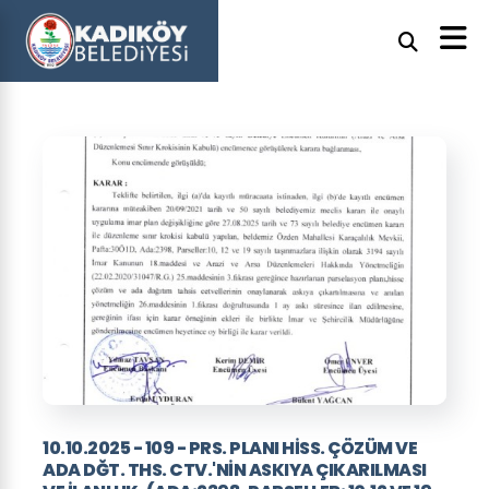
10.10.2025 - 109 - PRS. PLANI HISS. ÇÖZÜM VE
ADA DĞT. THS. CTV.'NIN ASKIYA ÇIKARILMASI