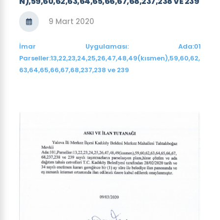
N),59,60,62,63,64,65,66,67,68,237,238 VE 239
9 Mart 2020
İmar Uygulaması: Ada:01
Parseller:13,22,23,24,25,26,47,48,49(kısmen),59,60,62,
63,64,65,66,67,68,237,238 ve 239