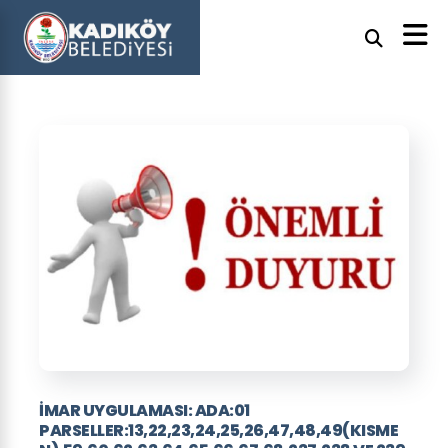
İMAR UYGULAMASI: ADA:01
PARSELLER:13,22,23,24,25,26,47,48,49(KISME