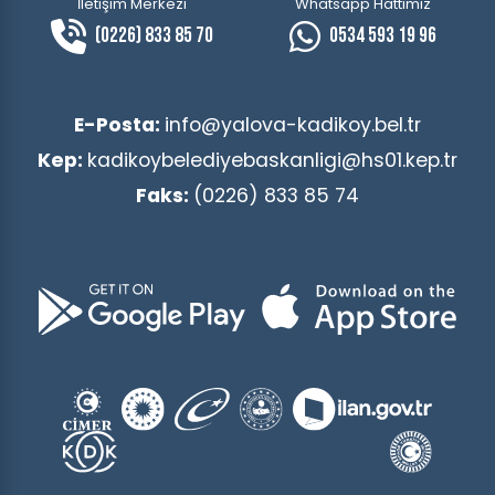
İletişim Merkezi
Whatsapp Hattımız
(0226) 833 85 70
0534 593 19 96
E-Posta:
info@yalova-kadikoy.bel.tr
Kep:
kadikoybelediyebaskanligi@hs01.kep.tr
Faks:
(0226) 833 85 74