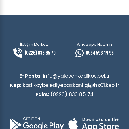
İletişim Merkezi
Whatsapp Hattımız
(0226) 833 85 70
0534 593 19 96
E-Posta:
info@yalova-kadikoy.bel.tr
Kep:
kadikoybelediyebaskanligi@hs01.kep.tr
Faks:
(0226) 833 85 74