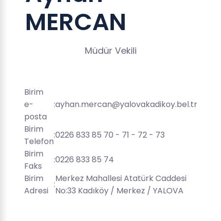
MERCAN
Müdür Vekili
Birim
e-
:
ayhan.mercan@yalovakadikoy.bel.tr
posta
Birim
:
0226 833 85 70 - 71 - 72 - 73
Telefon
Birim
:
0226 833 85 74
Faks
Birim
Merkez Mahallesi Atatürk Caddesi
:
Adresi
No:33 Kadıköy / Merkez / YALOVA