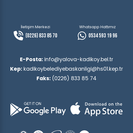
İletişim Merkezi
Whatsapp Hattımız
(0226) 833 85 70
0534 593 19 96
E-Posta:
info@yalova-kadikoy.bel.tr
Kep:
kadikoybelediyebaskanligi@hs01.kep.tr
Faks:
(0226) 833 85 74