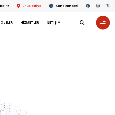
el.tr
E-Belediye
Kent Rehberi
ROJELER
HİZMETLER
İLETİŞİM