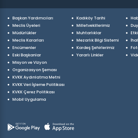
Başkan Yardımcıları
Kadıköy Tarihi
Hab
Meclis Üyeleri
Milletvekillerimiz
Duy
Müdürlükler
Muhtarlıklar
Etki
Meclis Kararları
Mezarlık Bilgi Sistemi
İhal
Encümenler
Kardeş Şehirlerimiz
Fot
Eski Başkanlar
Yararlı Linkler
Vid
Misyon ve Vizyon
Organizasyon Şeması
KVKK Aydınlatma Metni
KVKK Veri İşleme Politikası
KVKK Çerez Politikası
Mobil Uygulama