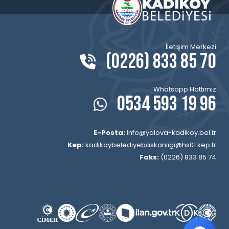
İletişim Merkezi
(0226) 833 85 70
Whatsapp Hattımız
0534 593 19 96
E-Posta:
info@yalova-kadikoy.bel.tr
Kep:
kadikoybelediyebaskanligi@hs01.kep.tr
Faks:
(0226) 833 85 74