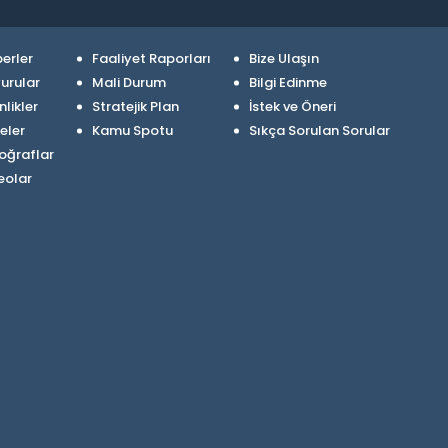
erler
Faaliyet Raporları
Bize Ulaşın
urular
Mali Durum
Bilgi Edinme
nlikler
Stratejik Plan
İstek ve Öneri
eler
Kamu Spotu
Sıkça Sorulan Sorular
oğraflar
eolar