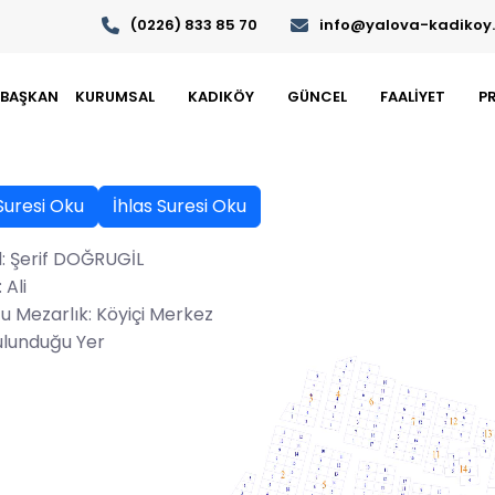
(0226) 833 85 70
info@yalova-kadikoy.b
BAŞKAN
KURUMSAL
KADIKÖY
GÜNCEL
FAALİYET
P
Suresi Oku
İhlas Suresi Oku
: Şerif DOĞRUGİL
 Ali
u Mezarlık: Köyiçi Merkez
ulunduğu Yer