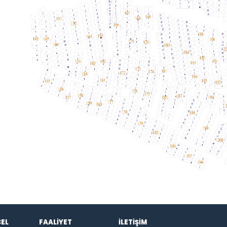
EL
FAALİYET
İLETİŞİM