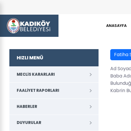
ANASAYFA
Fatiha 
HIZLI MENÜ
Ad Soyad
MECLIS KARARLARI
Baba Adı:
Bulunduğ
Kabrin B
FAALIYET RAPORLARI
HABERLER
DUYURULAR