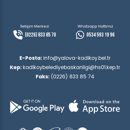
İletişim Merkezi
Whatsapp Hattımız
(0226) 833 85 70
0534 593 19 96
E-Posta:
info@yalova-kadikoy.bel.tr
Kep:
kadikoybelediyebaskanligi@hs01.kep.tr
Faks:
(0226) 833 85 74