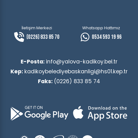
İletişim Merkezi
Whatsapp Hattımız
(0226) 833 85 70
0534 593 19 96
E-Posta:
info@yalova-kadikoy.bel.tr
Kep:
kadikoybelediyebaskanligi@hs01.kep.tr
Faks:
(0226) 833 85 74