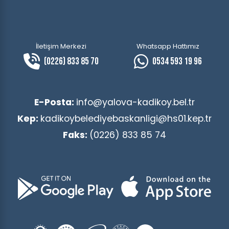
İletişim Merkezi
Whatsapp Hattımız
(0226) 833 85 70
0534 593 19 96
E-Posta:
info@yalova-kadikoy.bel.tr
Kep:
kadikoybelediyebaskanligi@hs01.kep.tr
Faks:
(0226) 833 85 74