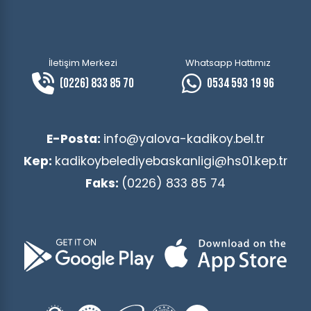
İletişim Merkezi
Whatsapp Hattımız
(0226) 833 85 70
0534 593 19 96
E-Posta:
info@yalova-kadikoy.bel.tr
Kep:
kadikoybelediyebaskanligi@hs01.kep.tr
Faks:
(0226) 833 85 74