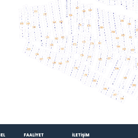
EL
FAALİYET
İLETİŞİM