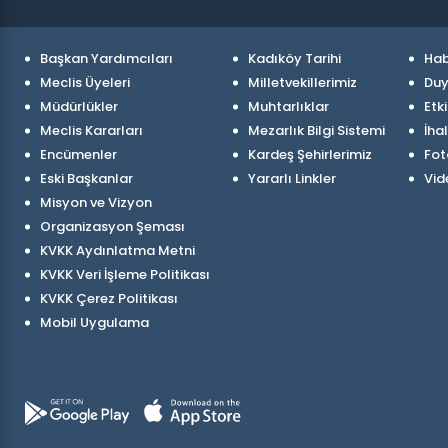
Başkan Yardımcıları
Kadıköy Tarihi
Hab
Meclis Üyeleri
Milletvekillerimiz
Duy
Müdürlükler
Muhtarlıklar
Etki
Meclis Kararları
Mezarlık Bilgi Sistemi
İhal
Encümenler
Kardeş Şehirlerimiz
Fot
Eski Başkanlar
Yararlı Linkler
Vid
Misyon ve Vizyon
Organizasyon Şeması
KVKK Aydınlatma Metni
KVKK Veri İşleme Politikası
KVKK Çerez Politikası
Mobil Uygulama