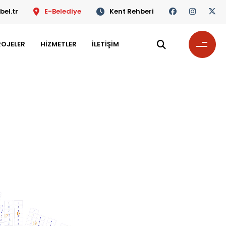
el.tr
E-Belediye
Kent Rehberi
ROJELER
HİZMETLER
İLETİŞİM