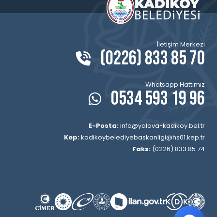
İletişim Merkezi
(0226) 833 85 70
Whatsapp Hattımız
0534 593 19 96
E-Posta:
info@yalova-kadikoy.bel.tr
Kep:
kadikoybelediyebaskanligi@hs01.kep.tr
Faks:
(0226) 833 85 74