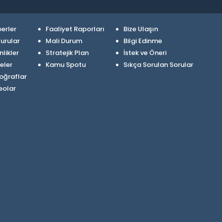
erler
Faaliyet Raporları
Bize Ulaşın
urular
Mali Durum
Bilgi Edinme
nlikler
Stratejik Plan
İstek ve Öneri
eler
Kamu Spotu
Sıkça Sorulan Sorular
oğraflar
eolar