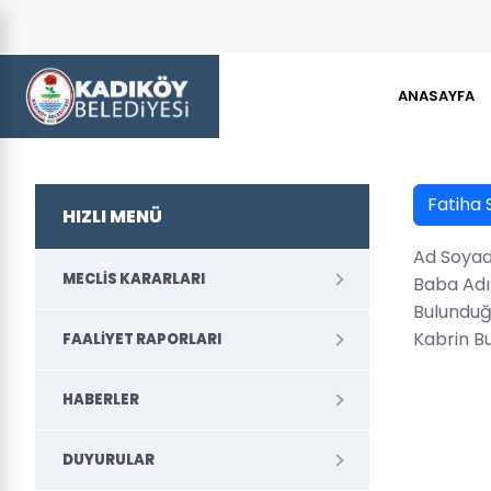
ANASAYFA
Fatiha 
HIZLI MENÜ
Ad Soyad
MECLIS KARARLARI
Baba Adı:
Bulunduğ
Kabrin B
FAALIYET RAPORLARI
HABERLER
DUYURULAR