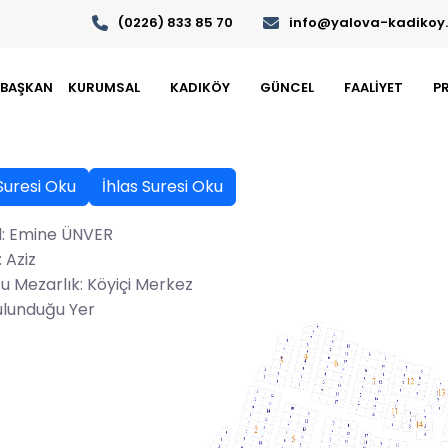
(0226) 833 85 70
info@yalova-kadikoy.b
BAŞKAN
KURUMSAL
KADIKÖY
GÜNCEL
FAALİYET
P
Suresi Oku
İhlas Suresi Oku
: Emine ÜNVER
 Aziz
u Mezarlık: Köyiçi Merkez
ulunduğu Yer