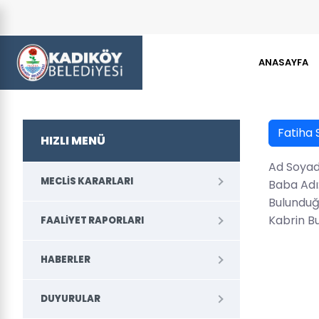
ANASAYFA
Fatiha 
HIZLI MENÜ
Ad Soya
MECLIS KARARLARI
Baba Adı
Bulunduğ
Kabrin B
FAALIYET RAPORLARI
HABERLER
DUYURULAR