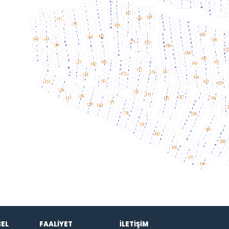
EL
FAALİYET
İLETİŞİM