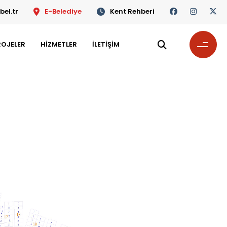
el.tr
E-Belediye
Kent Rehberi
ROJELER
HİZMETLER
İLETİŞİM