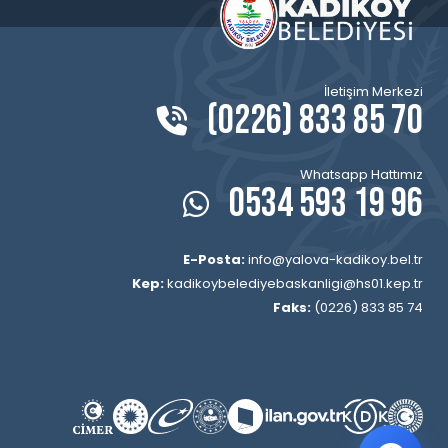
İletişim Merkezi
(0226) 833 85 70
Whatsapp Hattımız
0534 593 19 96
E-Posta:
info@yalova-kadikoy.bel.tr
Kep:
kadikoybelediyebaskanligi@hs01.kep.tr
Faks:
(0226) 833 85 74