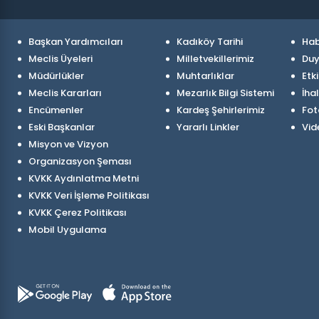
Başkan Yardımcıları
Kadıköy Tarihi
Hab
Meclis Üyeleri
Milletvekillerimiz
Duy
Müdürlükler
Muhtarlıklar
Etki
Meclis Kararları
Mezarlık Bilgi Sistemi
İhal
Encümenler
Kardeş Şehirlerimiz
Fot
Eski Başkanlar
Yararlı Linkler
Vid
Misyon ve Vizyon
Organizasyon Şeması
KVKK Aydınlatma Metni
KVKK Veri İşleme Politikası
KVKK Çerez Politikası
Mobil Uygulama