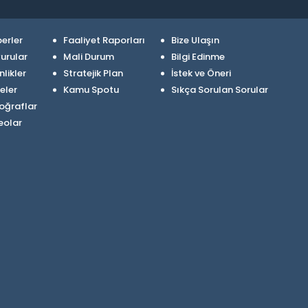
erler
Faaliyet Raporları
Bize Ulaşın
urular
Mali Durum
Bilgi Edinme
nlikler
Stratejik Plan
İstek ve Öneri
eler
Kamu Spotu
Sıkça Sorulan Sorular
oğraflar
eolar