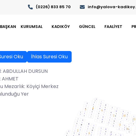
(0226) 833 85 70
info@yalova-kadikoy.b
BAŞKAN
KURUMSAL
KADIKÖY
GÜNCEL
FAALİYET
P
Suresi Oku
İhlas Suresi Oku
d: ABDULLAH DURSUN
: AHMET
u Mezarlık: Köyiçi Merkez
ulunduğu Yer