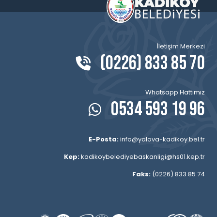
İletişim Merkezi
(0226) 833 85 70
Whatsapp Hattımız
0534 593 19 96
E-Posta:
info@yalova-kadikoy.bel.tr
Kep:
kadikoybelediyebaskanligi@hs01.kep.tr
Faks:
(0226) 833 85 74