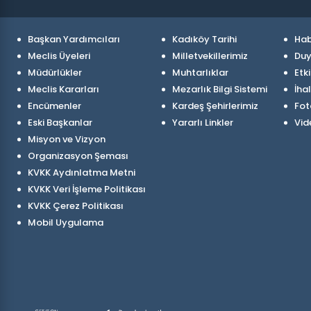
Başkan Yardımcıları
Kadıköy Tarihi
Hab
Meclis Üyeleri
Milletvekillerimiz
Duy
Müdürlükler
Muhtarlıklar
Etki
Meclis Kararları
Mezarlık Bilgi Sistemi
İhal
Encümenler
Kardeş Şehirlerimiz
Fot
Eski Başkanlar
Yararlı Linkler
Vid
Misyon ve Vizyon
Organizasyon Şeması
KVKK Aydınlatma Metni
KVKK Veri İşleme Politikası
KVKK Çerez Politikası
Mobil Uygulama