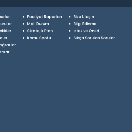
erler
Faaliyet Raporları
Bize Ulaşın
urular
Mali Durum
Bilgi Edinme
nlikler
Stratejik Plan
İstek ve Öneri
eler
Kamu Spotu
Sıkça Sorulan Sorular
oğraflar
eolar