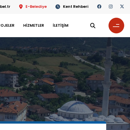
el.tr
E-Belediye
Kent Rehberi
ROJELER
HİZMETLER
İLETİŞİM